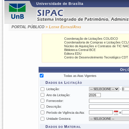
Universidade de Brasília
PORTAL PÚBLICO
> Listar Editais/Atas
Coordenação de Licitações COL/DCO
Coordenadoria de Compras e Licitações CCL
Núcleo de Aquisições e Contratos de TIC N
Biblioteca Central BCE
Editora EDU
Centro de Desenvolvimento Tecnológico CDT
Opçõ
Todas as Atas Vigentes
Dados da Licitação
Licitação:
-
Ano da Licitação:
Fornecedor:
Descrição:
a
Período de Vigência da Ata:
Unidade Gestora:
Dados do Material