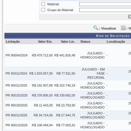
Material:
Grupo de Material:
: Visualizar
: V
Atas de Solicitação 
Licitação
Valor Est.
Valor Lic.
Status
Localização
JULGADO -
2
PR 90004/2024
R$ 479.712,60
R$ 441.826,48
-
HOMOLOGADO
JULGADO - EM
2
PR 90311/2024
R$ 1.633.057,00
R$ 77.811,50
FASE
-
RECURSAL
JULGADO -
2
PR 90011/2025
R$ 192.907,88
R$ 202.746,18
-
HOMOLOGADO
JULGADO -
2
PR 90015/2025
R$ 378.806,00
R$ 339.682,00
-
HOMOLOGADO
JULGADO -
2
PR 90018/2025
R$ 11.443,00
R$ 10.793,90
-
HOMOLOGADO
JULGADO -
2
PR 90011/2026
R$ 34.724,06
R$ 27.944,75
-
HOMOLOGADO
JULGADO -
2
PR 90013/2026
R$ 108.494,94
R$ 77.003,42
-
HOMOLOGADO